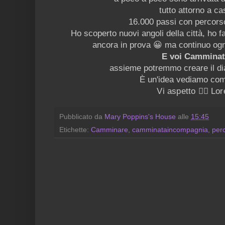
tutto attorno a ca
16.000 passi con percorso 
Ho scoperto nuovi angoli della città, ho fa
ancora in prova 😀 ma continuo ogni
E voi Camminat
assieme potremmo creare il di
È un'idea vediamo co
Vi aspetto 🙋‍♀️ L
Pubblicato da
Mary Poppins's House
alle
15:45
Etichette:
Camminare
,
camminataincompagnia
,
per