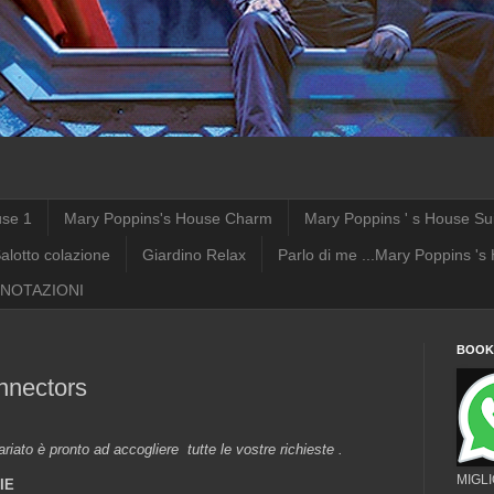
use 1
Mary Poppins's House Charm
Mary Poppins ' s House Su
alotto colazione
Giardino Relax
Parlo di me ...Mary Poppins 's
NOTAZIONI
BOOKI
nnectors
tariato è pronto ad accogliere tutte le vostre richieste .
MIGL
IE