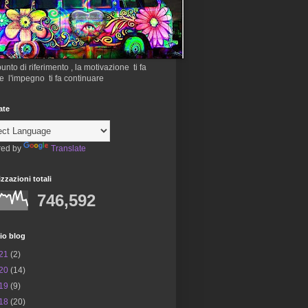
 punto di riferimento , la motivazione ti fa
re l'impegno ti fa continuare
ate
ed by
Translate
izzazioni totali
746,592
io blog
21
(2)
20
(14)
19
(9)
18
(20)