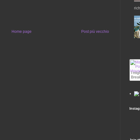
ric
Home page
Post più vecchio
I mig
Break
Insta
Join t