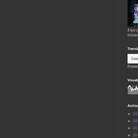
Il tuo
inizia
Transl
Power
Visual
Archiv
►
20
►
20
►
20
►
20