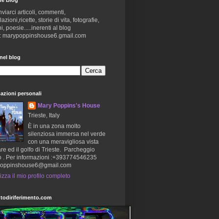
nviarci articoli, commenti,
zioni,ricette, storie di vita, fotografie,
i, poesie.....inerenti al blog
 : marypoppinshouse6.gmail.com
nel blog
azioni personali
Mary Poppins's House
Trieste, Italy
È in una zona molto
silenziosa immersa nel verde
con una meravigliosa vista
re ed il golfo di Trieste. Parcheggio
o . Per informazioni :+393774546235
oppinshouse6@gmail.com
izza il mio profilo completo
todiriferimento.com