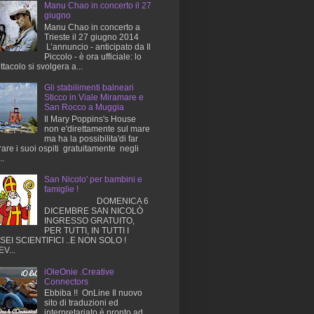
Manu Chao in concerto il 27
giugno
Manu Chao in concerto a
Trieste il 27 giugno 2014
L’annuncio - anticipato da Il
Piccolo - è ora ufficiale: lo
ttacolo si svolgera a...
Gli stabilimenti balneari
Sticco in Viale Miramare e
San Rocco a Muggia
Il Mary Poppins's House
non e'direttamente sul mare
ma ha la possibilita'di far
rare i suoi ospiti gratuitamente negli
..
San Nicolo' per bambini e
famiglie !
DOMENICA 6
DICEMBRE SAN NICOLÒ
INGRESSO GRATUITO,
PER TUTTI, IN TUTTI I
EI SCIENTIFICI ..E NON SOLO !
V...
iOleOnie .Creative
Connectors
Ebbiba !! OnLine Il nuovo
sito di traduzioni ed
interpretariato è pronto ad