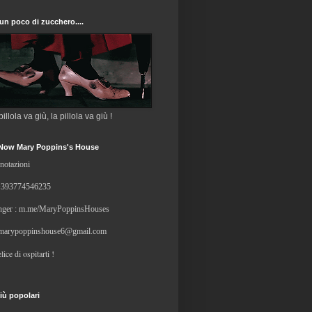
un poco di zucchero....
 pillola va giù, la pillola va giù !
Now Mary Poppins's House
notazioni
+
393774546235
ger : m.me/MaryPoppinsHouses
marypoppinshouse6@gmail.com
lice di ospitarti !
iù popolari