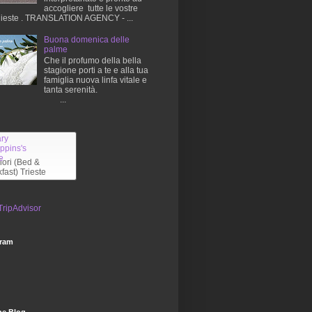
accogliere tutte le vostre
hieste . TRANSLATION AGENCY - ...
Buona domenica delle
palme
Che il profumo della bella
stagione porti a te e alla tua
famiglia nuova linfa vitale e
tanta serenità.
...
liori (Bed &
fast) Trieste
gram
he Blog