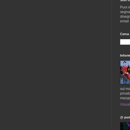
Puoi i
segnala
disegn
email
Cerca 
Inform
sul ma
privat
maryp
Visual
@ pun