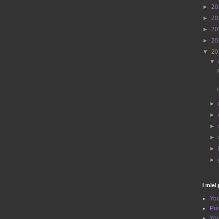
►
20
►
20
►
20
►
20
▼
20
▼
►
►
►
►
►
►
I miei 
You
Pun
You