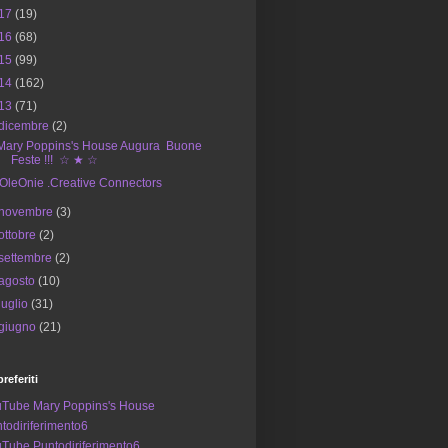
17
(19)
16
(68)
15
(99)
14
(162)
13
(71)
dicembre
(2)
Mary Poppins's House Augura Buone
Feste !!! ☆ ★ ☆
iOleOnie .Creative Connectors
novembre
(3)
ottobre
(2)
settembre
(2)
agosto
(10)
luglio
(31)
giugno
(21)
preferiti
Tube Mary Poppins's House
todiriferimento6
Tube Puntodiriferimento6