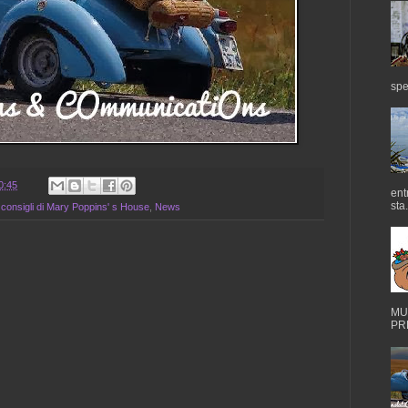
spe
0:45
ent
sta.
 consigli di Mary Poppins' s House
,
News
MUS
PRE