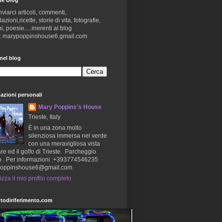
nviarci articoli, commenti,
zioni,ricette, storie di vita, fotografie,
i, poesie.....inerenti al blog
 : marypoppinshouse6.gmail.com
nel blog
azioni personali
Mary Poppins's House
Trieste, Italy
È in una zona molto
silenziosa immersa nel verde
con una meravigliosa vista
re ed il golfo di Trieste. Parcheggio
o . Per informazioni :+393774546235
oppinshouse6@gmail.com
izza il mio profilo completo
todiriferimento.com