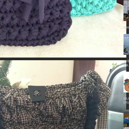
spe
ent
sta.
MUS
PRE