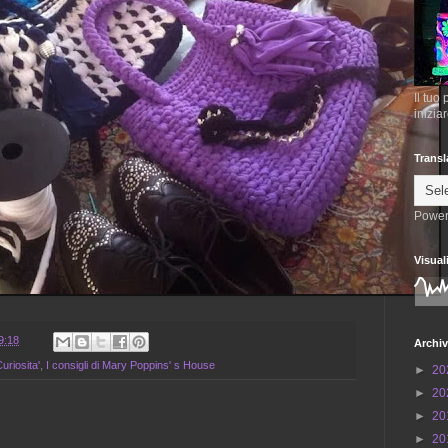
Il tuo
inizia
Transl
Power
Visual
9:18
Archiv
uriosita'
,
I consigli di Mary Poppins' s House
►
20
►
20
►
20
►
20