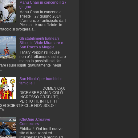
Manu Chao in concerto il 27
giugno
Manu Chao in concerto a
Trieste il 27 giugno 2014
L’annuncio - anticipato da Il
Piccolo - è ora ufficiale: lo
ttacolo si svolgera a...
Gli stabilimenti balneari
Sticco in Viale Miramare e
San Rocco a Muggia
Il Mary Poppins's House
non e'direttamente sul mare
ma ha la possibilita'di far
rare i suoi ospiti gratuitamente negli
..
San Nicolo' per bambini e
famiglie !
DOMENICA 6
DICEMBRE SAN NICOLÒ
INGRESSO GRATUITO,
PER TUTTI, IN TUTTI I
EI SCIENTIFICI ..E NON SOLO !
V...
iOleOnie .Creative
Connectors
Ebbiba !! OnLine Il nuovo
sito di traduzioni ed
interpretariato è pronto ad