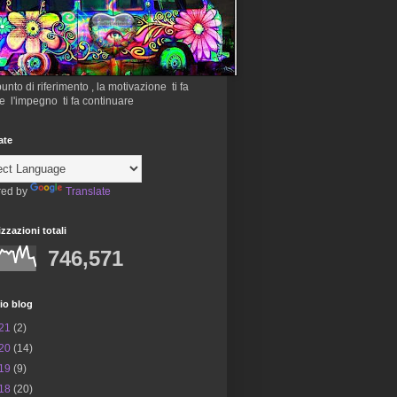
 punto di riferimento , la motivazione ti fa
re l'impegno ti fa continuare
ate
ed by
Translate
izzazioni totali
746,571
io blog
21
(2)
20
(14)
19
(9)
18
(20)