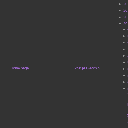
►
20
►
20
►
20
▼
20
►
►
►
►
►
►
Home page
Post più vecchio
►
►
►
▼