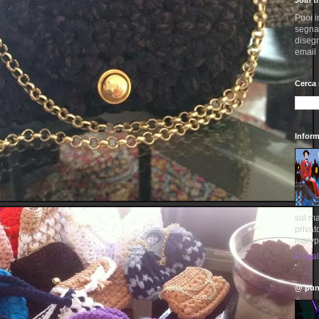
Puoi i
segnala
disegn
email
Cerca 
Inform
sul ma
privat
maryp
Visual
@ pun