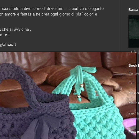
 accostarle a diversi modi di vestire ... sportivo o elegante
Basta 
n amore e fantasia ne crea ogni giorno di piu ' colori e
 che si avvicina .
no ♥ !
@alice.it
...e la
Book 
Per pre
Cell : 
Messen
Mail :
Saro' fe
Lorena
Post p