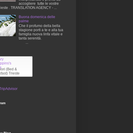
accogliere tutte le vostre
hieste . TRANSLATION AGENCY - ...
Buona domenica delle
palme
Che il profumo della bella
stagione porti a te e alla tua
famiglia nuova linfa vitale e
tanta serenità.
...
liori (Bed &
fast) Trieste
gram
he Blog