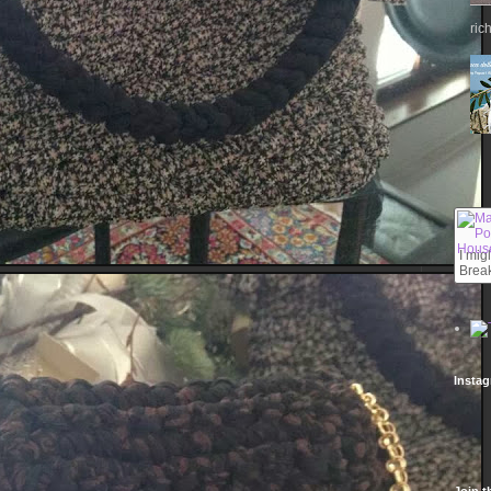
ric
I mig
Break
Insta
Join t