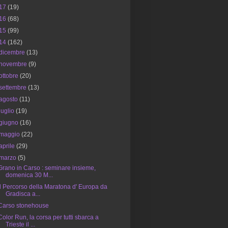
17
(19)
16
(68)
15
(99)
14
(162)
dicembre
(13)
novembre
(9)
ottobre
(20)
settembre
(13)
agosto
(11)
luglio
(19)
giugno
(16)
maggio
(22)
aprile
(29)
marzo
(5)
Grano in Carso : seminare insieme,
domenica 30 M...
Il Percorso della Maratona d' Europa da
Gradisca a...
Carso stonehouse
Color Run, la corsa per tutti sbarca a
Trieste il ...