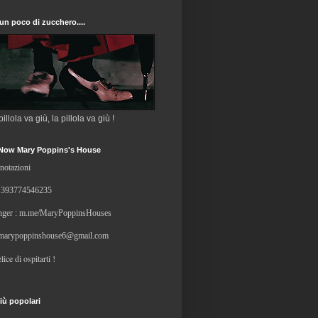
un poco di zucchero....
 pillola va giù, la pillola va giù !
Now Mary Poppins's House
notazioni
+
393774546235
ger : m.me/MaryPoppinsHouses
marypoppinshouse6@gmail.com
lice di ospitarti !
iù popolari