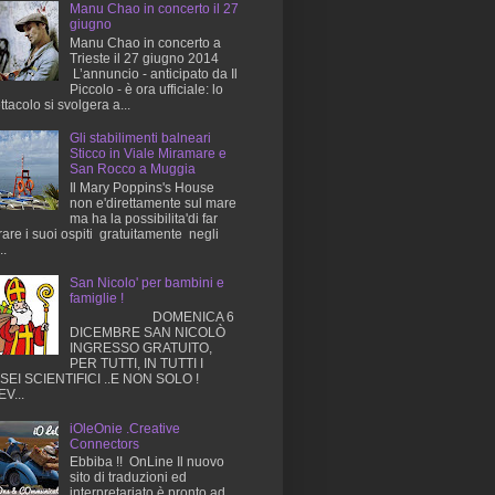
Manu Chao in concerto il 27
giugno
Manu Chao in concerto a
Trieste il 27 giugno 2014
L’annuncio - anticipato da Il
Piccolo - è ora ufficiale: lo
ttacolo si svolgera a...
Gli stabilimenti balneari
Sticco in Viale Miramare e
San Rocco a Muggia
Il Mary Poppins's House
non e'direttamente sul mare
ma ha la possibilita'di far
rare i suoi ospiti gratuitamente negli
..
San Nicolo' per bambini e
famiglie !
DOMENICA 6
DICEMBRE SAN NICOLÒ
INGRESSO GRATUITO,
PER TUTTI, IN TUTTI I
EI SCIENTIFICI ..E NON SOLO !
V...
iOleOnie .Creative
Connectors
Ebbiba !! OnLine Il nuovo
sito di traduzioni ed
interpretariato è pronto ad