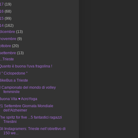
17
(19)
16
(68)
15
(99)
14
(162)
dicembre
(13)
novembre
(9)
ottobre
(20)
settembre
(13)
....Trieste
Quanto è buona l'uva fragolina !
Il " Ciclopedone "
BikeBus a Trieste
Il Campionato del mondo di volley
femminile
Buona Vita ♥ AcroYoga
21 Settembre Giornata Mondiale
dell'Alzheimer
The spritz for five ...5 fantastici ragazzi
Triestini
Gli Instagramers: Trieste nell’obiettivo di
150 we...