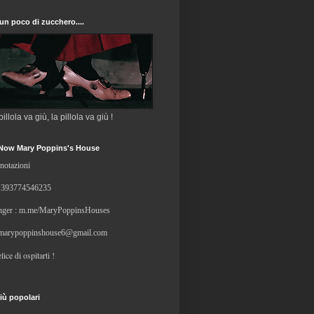
un poco di zucchero....
 pillola va giù, la pillola va giù !
Now Mary Poppins's House
notazioni
+
393774546235
ger : m.me/MaryPoppinsHouses
marypoppinshouse6@gmail.com
lice di ospitarti !
iù popolari