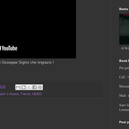
Basta 
...e la
Book 
i Giuseppe Sigrisi che ringrazio !
Per pre
Cell : 
Messen
3:22
ppins' s House
,
Trieste
,
VIDEO
Mail :
Saro' fe
Lorena
Post p