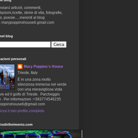
nviarci articoli, commenti,
zioni,ricette, storie di vita, fotografie,
i, poesie.....inerenti al blog
 : marypoppinshouse6.gmail.com
nel blog
azioni personali
Mary Poppins's House
Trieste, Italy
È in una zona molto
silenziosa immersa nel verde
con una meravigliosa vista
re ed il golfo di Trieste. Parcheggio
o . Per informazioni :+393774546235
oppinshouse6@gmail.com
izza il mio profilo completo
todiriferimento.com