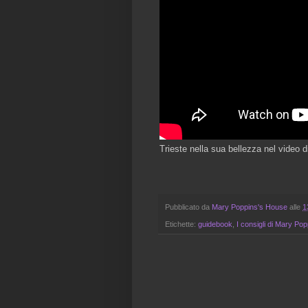
Trieste nella sua bellezza nel video d
Pubblicato da
Mary Poppins's House
alle
1
Etichette:
guidebook
,
I consigli di Mary Po