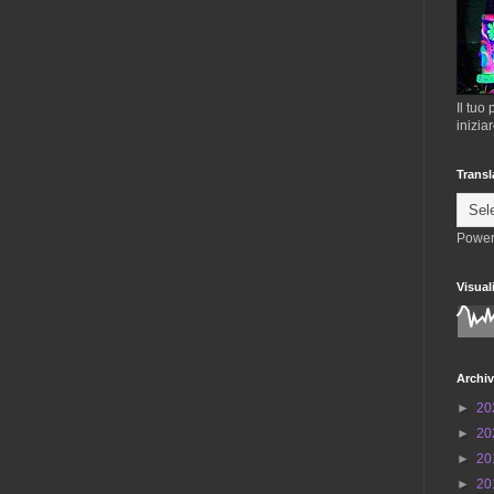
Il tuo
inizia
Transl
Power
Visual
Archiv
►
20
►
20
►
20
►
20