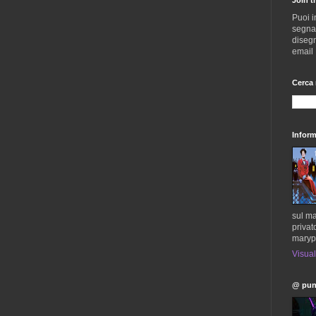
Puoi i
segnala
disegn
email
Cerca 
Inform
sul ma
privat
maryp
Visual
@ pun