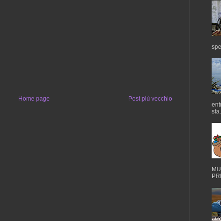
spe
Home page
Post più vecchio
ent
sta.
MUS
PRE