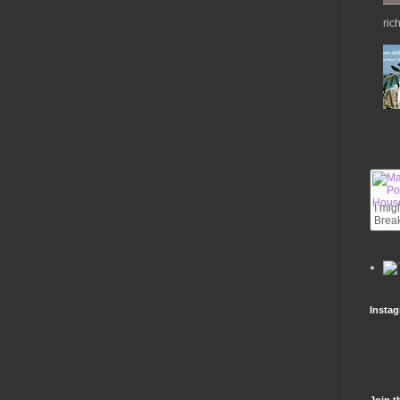
ric
I mig
Break
Insta
Join t