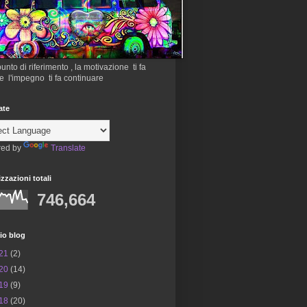
 punto di riferimento , la motivazione ti fa
re l'impegno ti fa continuare
ate
ed by
Translate
izzazioni totali
746,664
io blog
21
(2)
20
(14)
19
(9)
18
(20)