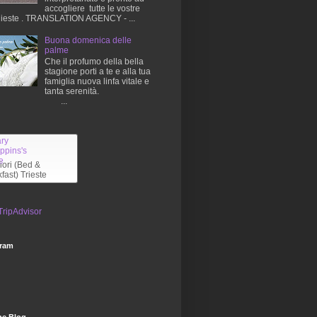
accogliere tutte le vostre
hieste . TRANSLATION AGENCY - ...
Buona domenica delle
palme
Che il profumo della bella
stagione porti a te e alla tua
famiglia nuova linfa vitale e
tanta serenità.
...
liori (Bed &
fast) Trieste
gram
he Blog