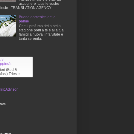
accogliere tutte le vostre
hieste . TRANSLATION AGENCY - ...
Buona domenica delle
palme
Che il profumo della bella
stagione porti a te e alla tua
famiglia nuova linfa vitale e
tanta serenità.
...
liori (Bed &
fast) Trieste
gram
he Blog