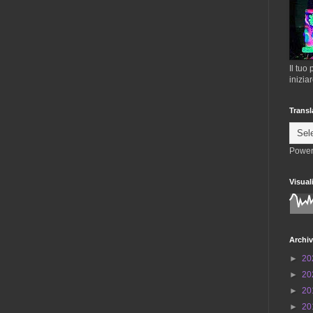
Il tuo
inizia
Transl
Power
Visual
Archiv
►
20
►
20
►
20
►
20