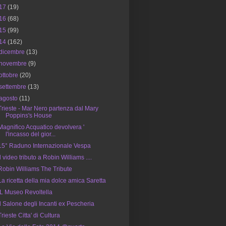
17
(19)
16
(68)
15
(99)
14
(162)
dicembre
(13)
novembre
(9)
ottobre
(20)
settembre
(13)
agosto
(11)
Trieste - Mar Nero partenza dal Mary
Poppins's House
Magnifico Acquatico devolvera '
l'incasso del gior...
15° Raduno Internazionale Vespa
Il video tributo a Robin Williams ....
Robin Williams The Tribute
La ricetta della mia dolce amica Saretta
IL Museo Revoltella
Il Salone degli Incanti ex Pescheria
Trieste Citta' di Cultura