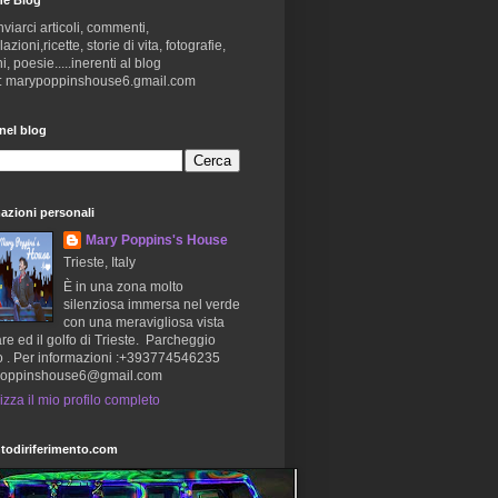
nviarci articoli, commenti,
zioni,ricette, storie di vita, fotografie,
i, poesie.....inerenti al blog
 : marypoppinshouse6.gmail.com
nel blog
azioni personali
Mary Poppins's House
Trieste, Italy
È in una zona molto
silenziosa immersa nel verde
con una meravigliosa vista
re ed il golfo di Trieste. Parcheggio
o . Per informazioni :+393774546235
oppinshouse6@gmail.com
izza il mio profilo completo
todiriferimento.com