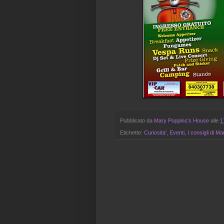
Pubblicato da
Mary Poppins's House
alle
1
Etichette:
Curiosita'
,
Eventi
,
I consigli di M