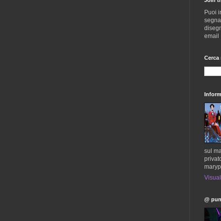
Puoi i
segnala
disegn
email
Cerca 
Inform
sul ma
privat
maryp
Visual
@ pun