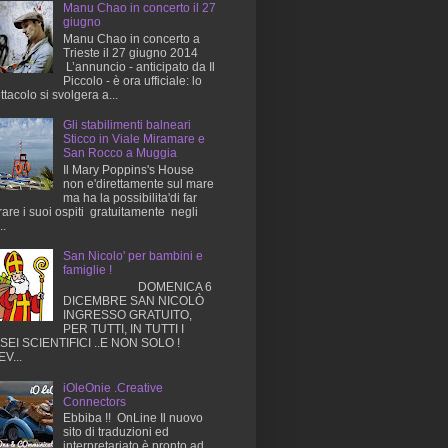
Manu Chao in concerto il 27
giugno
Manu Chao in concerto a
Trieste il 27 giugno 2014
L’annuncio - anticipato da Il
Piccolo - è ora ufficiale: lo
ttacolo si svolgera a...
Gli stabilimenti balneari
Sticco in Viale Miramare e
San Rocco a Muggia
Il Mary Poppins's House
non e'direttamente sul mare
ma ha la possibilita'di far
rare i suoi ospiti gratuitamente negli
..
San Nicolo' per bambini e
famiglie !
DOMENICA 6
DICEMBRE SAN NICOLÒ
INGRESSO GRATUITO,
PER TUTTI, IN TUTTI I
EI SCIENTIFICI ..E NON SOLO !
V...
iOleOnie .Creative
Connectors
Ebbiba !! OnLine Il nuovo
sito di traduzioni ed
interpretariato è pronto ad