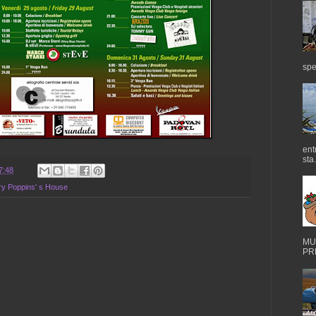
spe
ent
sta.
7:48
ary Poppins' s House
MUS
PRE