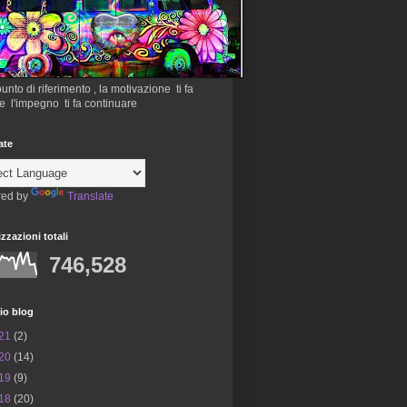
 punto di riferimento , la motivazione ti fa
re l'impegno ti fa continuare
ate
ed by
Translate
izzazioni totali
746,528
io blog
21
(2)
20
(14)
19
(9)
18
(20)