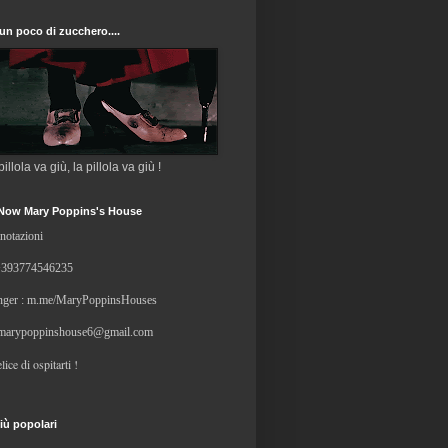
un poco di zucchero....
 pillola va giù, la pillola va giù !
Now Mary Poppins's House
notazioni
+
393774546235
ger : m.me/MaryPoppinsHouses
marypoppinshouse6@gmail.com
lice di ospitarti !
iù popolari