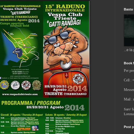
Basta 
...e la
Book 
Per pre
Cell : 
Messen
Mail :
Saro' fe
Lorena
Post p