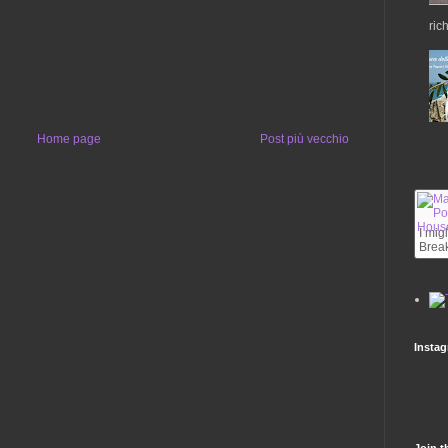
ric
Home page
Post più vecchio
I mig
Break
Insta
Join t