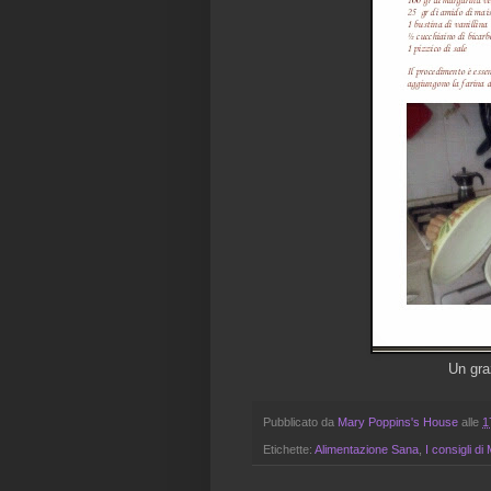
Un gra
Pubblicato da
Mary Poppins's House
alle
1
Etichette:
Alimentazione Sana
,
I consigli d