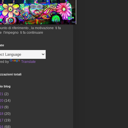
 punto di riferimento , la motivazione ti fa
re l'impegno ti fa continuare
ate
ed by
Translate
izzazioni totali
io blog
21
(2)
20
(14)
19
(9)
18
(20)
17
(19)
16
(68)