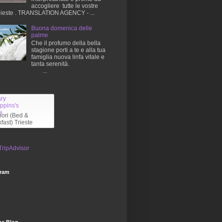
accogliere tutte le vostre
hieste . TRANSLATION AGENCY - ...
Buona domenica delle
palme
Che il profumo della bella
stagione porti a te e alla tua
famiglia nuova linfa vitale e
tanta serenità.
...
liori (Bed &
fast) Trieste
gram
he Blog