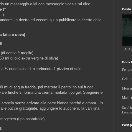
ndo un messaggio e lei con messaggio vocale mi dice :
e !"
Basta 
:-)
andarmi la ricetta ed eccomi qui a pubblicare la ricetta della
latte e uova)
I:
...e la
 (di canna è meglio)
0 ml di olio extra vergine di oliva)
Book 
ina ½ cucchiaino di bicarbonato 1 pizzico di sale
Per pre
Cell : 
100 ml di acqua fredda, poi mettere il pentolino sul fuoco
Messen
olare finchè si forma una crema morbida tipo gel. Spegnere e
Mail :
ll’arancia senza arrivare alla parte bianca perché è amara. In
Saro' fe
o, alle bucce grattugiate, aggiungere lo zucchero, la vanillina, il
Lorena
mogeneo (tipo pastafrolla).
Post p
I: