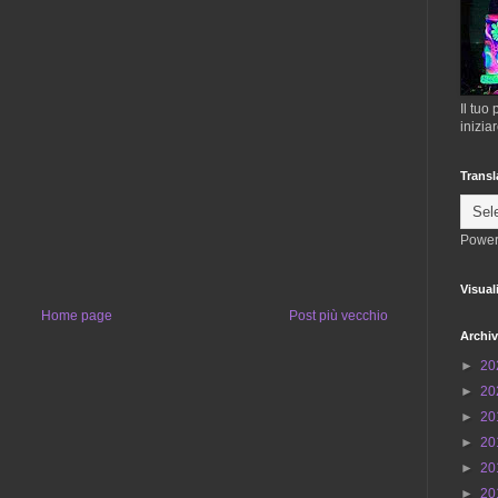
Il tuo
inizia
Transl
Power
Visual
Home page
Post più vecchio
Archiv
►
20
►
20
►
20
►
20
►
20
►
20