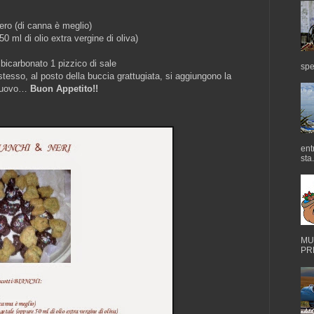
ero (di canna è meglio)
0 ml di olio extra vergine di oliva)
 bicarbonato 1 pizzico di sale
spe
tesso, al posto della buccia grattugiata, si aggiungono la
i nuovo…
Buon Appetito!!
ent
sta.
MUS
PRE