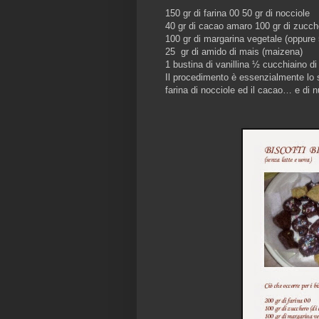
150 gr di farina 00 50 gr di nocciole
40 gr di cacao amaro 100 gr di zucch
100 gr di margarina vegetale (oppure 5
25 gr di amido di mais (maizena)
1 bustina di vanillina ½ cucchiaino di
Il procedimento è essenzialmente lo s
farina di nocciole ed il cacao… e d