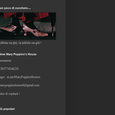
un poco di zucchero....
 pillola va giù, la pillola va giù !
Now Mary Poppins's House
notazioni
+
393774546235
ger : m.me/MaryPoppinsHouses
marypoppinshouse6@gmail.com
lice di ospitarti !
iù popolari