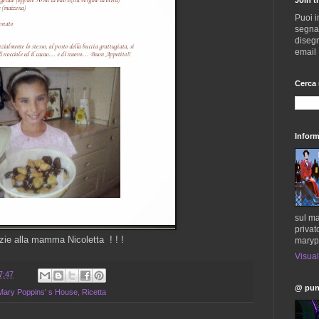
Puoi i
segnala
disegn
email
Cerca 
Inform
sul ma
privat
zie alla mamma Nicoletta ! ! !
maryp
Visual
7:47
@ pun
i Mary Poppins' s House
,
Ricetta