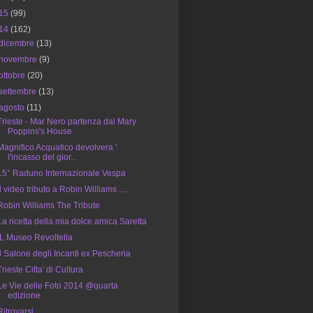
15
(99)
14
(162)
dicembre
(13)
novembre
(9)
ottobre
(20)
settembre
(13)
agosto
(11)
Trieste - Mar Nero partenza dal Mary
Poppins's House
Magnifico Acquatico devolvera '
l'incasso del gior...
15° Raduno Internazionale Vespa
Il video tributo a Robin Williams ....
Robin Williams The Tribute
La ricetta della mia dolce amica Saretta
IL Museo Revoltella
Il Salone degli Incanti ex Pescheria
Trieste Citta' di Cultura
Le Vie delle Foto 2014 @quarta
edizione
Ritrovarsi ...