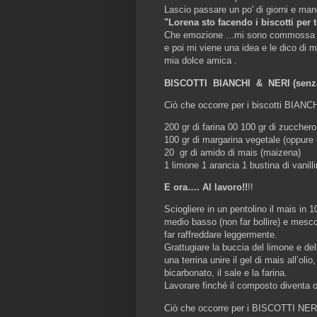
Lascio passare un po' di giorni e ma
"Lorena sto facendo i biscotti per t
Che emozione ...mi sono commossa 
e poi mi viene una idea e le dico di m
mia dolce amica .
BISCOTTI BIANCHI & NERI (senza 
Ciò che occorre per i biscotti BIANCH
200 gr di farina 00 100 gr di zucchero
100 gr di margarina vegetale (oppure 5
20 gr di amido di mais (maizena)
1 limone 1 arancia 1 bustina di vanill
E ora…. Al lavoro!!
!!
Sciogliere in un pentolino il mais in 
medio basso (non far bollire) e mesc
far raffreddare leggermente.
Grattugiare la buccia del limone e de
una terrina unire il gel di mais all’oli
bicarbonato, il sale e la farina.
Lavorare finché il composto diventa o
Ciò che occorre per i BISCOTTI NER