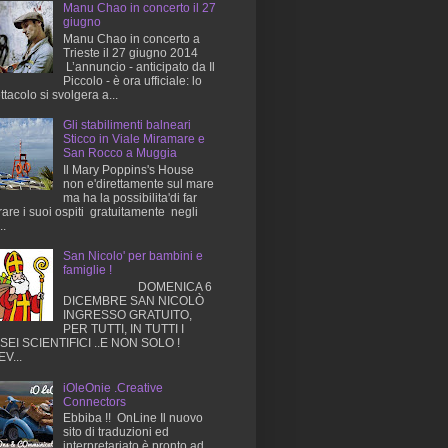
Manu Chao in concerto il 27
giugno
Manu Chao in concerto a
Trieste il 27 giugno 2014
L’annuncio - anticipato da Il
Piccolo - è ora ufficiale: lo
ttacolo si svolgera a...
Gli stabilimenti balneari
Sticco in Viale Miramare e
San Rocco a Muggia
Il Mary Poppins's House
non e'direttamente sul mare
ma ha la possibilita'di far
rare i suoi ospiti gratuitamente negli
..
San Nicolo' per bambini e
famiglie !
DOMENICA 6
DICEMBRE SAN NICOLÒ
INGRESSO GRATUITO,
PER TUTTI, IN TUTTI I
EI SCIENTIFICI ..E NON SOLO !
V...
iOleOnie .Creative
Connectors
Ebbiba !! OnLine Il nuovo
sito di traduzioni ed
interpretariato è pronto ad