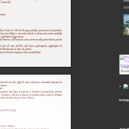
ric
I mig
Break
Insta
Join t