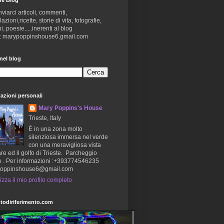
nviarci articoli, commenti,
zioni,ricette, storie di vita, fotografie,
i, poesie.....inerenti al blog
 : marypoppinshouse6.gmail.com
nel blog
azioni personali
Mary Poppins's House
Trieste, Italy
È in una zona molto
silenziosa immersa nel verde
con una meravigliosa vista
re ed il golfo di Trieste. Parcheggio
o . Per informazioni :+393774546235
oppinshouse6@gmail.com
izza il mio profilo completo
todiriferimento.com