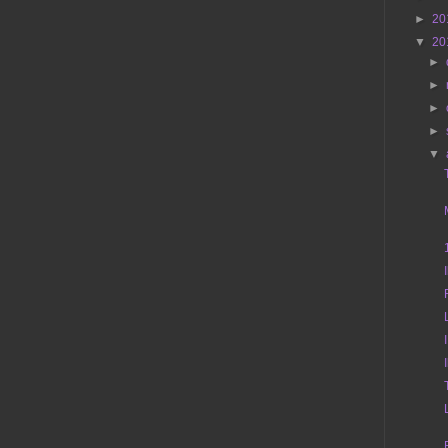
►
20
▼
20
►
►
►
►
▼