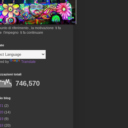
 punto di riferimento , la motivazione ti fa
re l'impegno ti fa continuare
ate
ed by
Translate
izzazioni totali
746,570
io blog
21
(2)
20
(14)
19
(9)
18
(20)