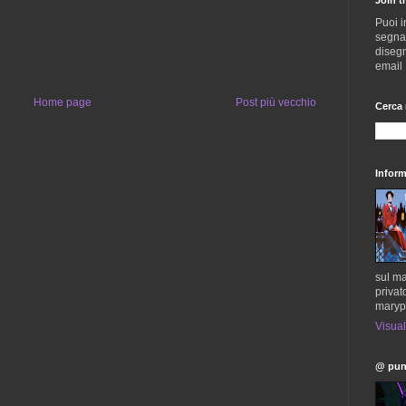
Puoi i
segnala
disegn
email
Home page
Post più vecchio
Cerca 
Inform
sul ma
privat
maryp
Visual
@ pun