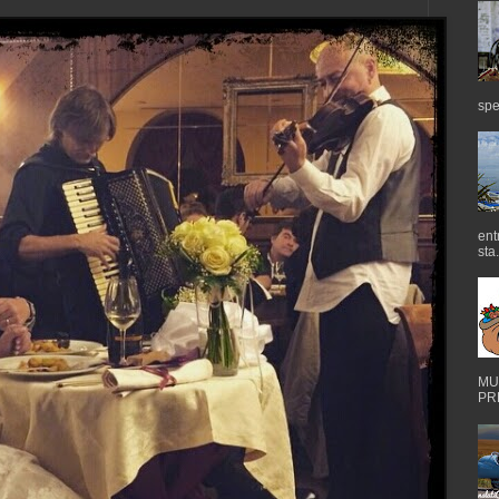
spe
ent
sta.
MUS
PRE