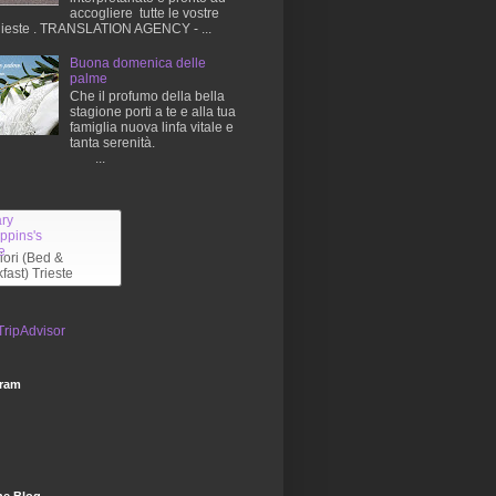
accogliere tutte le vostre
hieste . TRANSLATION AGENCY - ...
Buona domenica delle
palme
Che il profumo della bella
stagione porti a te e alla tua
famiglia nuova linfa vitale e
tanta serenità.
...
liori (Bed &
fast) Trieste
gram
he Blog