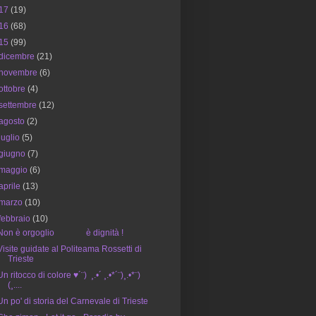
17
(19)
16
(68)
15
(99)
dicembre
(21)
novembre
(6)
ottobre
(4)
settembre
(12)
agosto
(2)
luglio
(5)
giugno
(7)
maggio
(6)
aprile
(13)
marzo
(10)
febbraio
(10)
Non è orgoglio è dignità !
Visite guidate al Politeama Rossetti di
Trieste
Un ritocco di colore ♥´¨) ¸.•´ ¸.•*´¨)¸.•*¨)
(¸....
Un po' di storia del Carnevale di Trieste