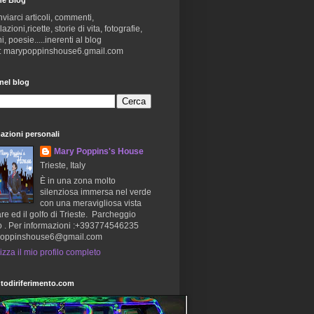
nviarci articoli, commenti,
zioni,ricette, storie di vita, fotografie,
i, poesie.....inerenti al blog
 : marypoppinshouse6.gmail.com
nel blog
azioni personali
Mary Poppins's House
Trieste, Italy
È in una zona molto
silenziosa immersa nel verde
con una meravigliosa vista
re ed il golfo di Trieste. Parcheggio
o . Per informazioni :+393774546235
oppinshouse6@gmail.com
izza il mio profilo completo
todiriferimento.com