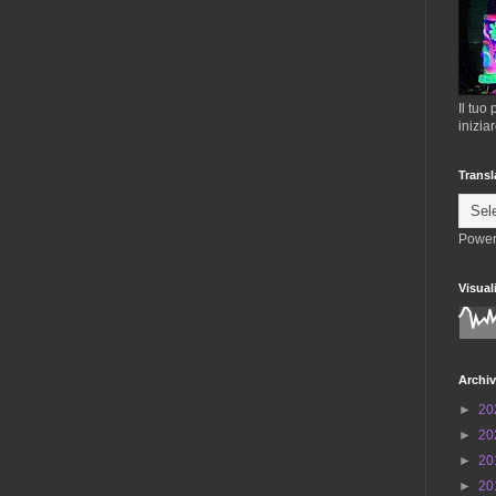
Il tuo
inizia
Transl
Power
Visual
Archiv
►
20
►
20
►
20
►
20