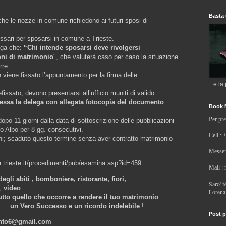
Basta 
he le nozze in comune richiedono ai futuri sposi di
sari per sposarsi in comune a Trieste.
ega che:
“Chi intende sposarsi deve rivolgersi
ioni di matrimonio
", che valuterà caso per caso la situazione
rre.
viene fissato l’appuntamento per la firma delle
...e la
efissato, devono presentarsi all’ufficio muniti di valido
ssa la delega con allegata fotocopia del documento
Book 
Per pre
opo 11 giorni dalla data di sottoscrizione delle pubblicazioni
to Albo per 8 gg. consecutivi.
Cell : 
rni; scaduto questo termine senza aver contratto matrimonio
Messen
ica.trieste.it/procedimenti/pub/esamina.asp?id=459
Mail :
egli abiti , bomboniere, ristorante, fiori,
Saro' fe
,
video
Lorena
rre a rendere il tuo matrimonio
e un ricordo indelebile
!
Post p
ento6@gmail.com