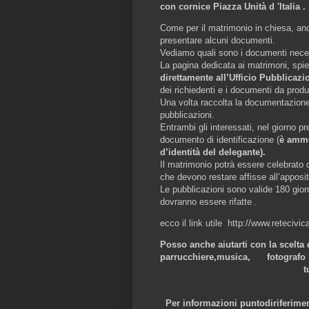
con cornice Piazza Unità d 'Italia .
Come per il matrimonio in chiesa, anc
presentare alcuni documenti.
Vediamo quali sono i documenti neces
La pagina dedicata ai matrimoni, spi
direttamente all’Ufficio Pubblicaz
dei richiedenti e i documenti da produ
Una volta raccolta la documentazione 
pubblicazioni.
Entrambi gli interessati, nel giorno pr
documento di identificazione (
è amme
d’identità del delegante).
Il matrimonio potrà essere celebrato d
che devono restare affisse all’apposi
Le pubblicazioni sono valide 180 gio
dovranno essere rifatte .
ecco il link utile http://www.reteciv
Posso anche aiutarti con la scelta d
parrucchiere,
musica
, fotografo
tutto quello che occo
un Vero Successo 
Per informazioni puntodiriferim