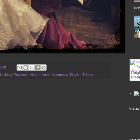
ric
2:28
I mig
li di Mary Poppins' s House
,
Love
,
Matrimonio
,
Playlist
,
Trieste
Break
Insta
Join t