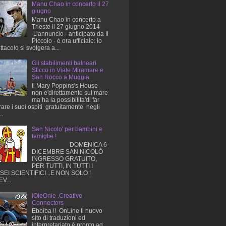
Manu Chao in concerto il 27
giugno
Manu Chao in concerto a
Trieste il 27 giugno 2014
L’annuncio - anticipato da Il
Piccolo - è ora ufficiale: lo
ttacolo si svolgera a...
Gli stabilimenti balneari
Sticco in Viale Miramare e
San Rocco a Muggia
Il Mary Poppins's House
non e'direttamente sul mare
ma ha la possibilita'di far
rare i suoi ospiti gratuitamente negli
..
San Nicolo' per bambini e
famiglie !
DOMENICA 6
DICEMBRE SAN NICOLÒ
INGRESSO GRATUITO,
PER TUTTI, IN TUTTI I
EI SCIENTIFICI ..E NON SOLO !
V...
iOleOnie .Creative
Connectors
Ebbiba !! OnLine Il nuovo
sito di traduzioni ed
interpretariato è pronto ad