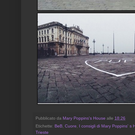
Pubblicato da
Mary Poppins's House
alle
18:26
Etichette:
BeB
,
Cuore
,
I consigli di Mary Poppins' s
Trieste